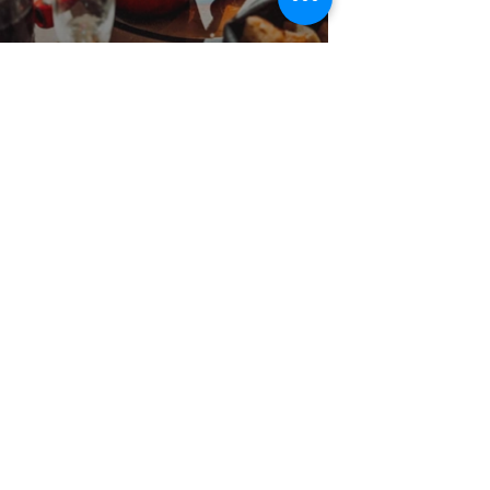
Notre carte
s’organise
autour de 4 grands choix
gastronomiques :
Nos fondues,
Nos raclettes en meule,
Nos boîtes chaudes,